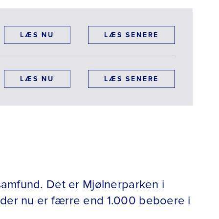
TILF
LÆS NU
LÆS SENERE
TILF
LÆS NU
LÆS SENERE
lsamfund. Det er Mjølnerparken i
 der nu er færre end 1.000 beboere i