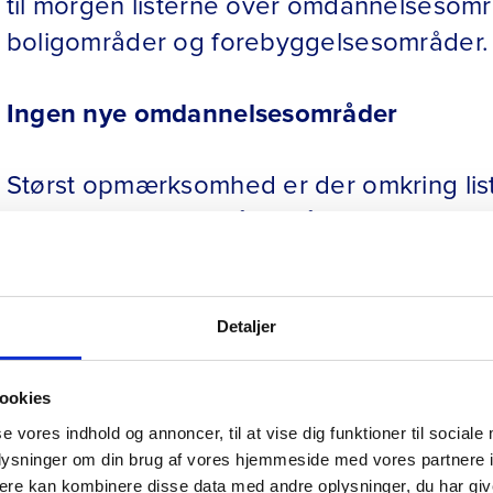
til morgen listerne over omdannelsesomr
boligområder og forebyggelsesområder.
Ingen nye omdannelsesområder
Størst opmærksomhed er der omkring li
Havner et boligområde på den liste, skal
Den gode nyhed igen i år er, at der ikke 
Detaljer
Næststørst opmærksomhed får listen over
boligområde fem år i træk kriteriet for a
ookies
listen over omdannelsesområder og skal
se vores indhold og annoncer, til at vise dig funktioner til sociale
oplysninger om din brug af vores hjemmeside med vores partnere 
almene familieboliger.
ere kan kombinere disse data med andre oplysninger, du har giv