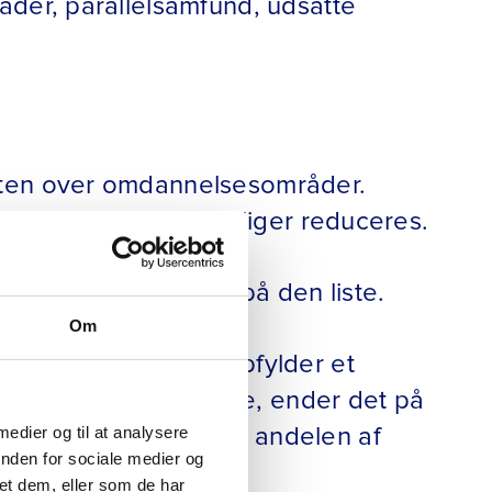
åder, parallelsamfund, udsatte
sten over omdannelsesområder.
 andelen af familieboliger reduceres.
er nye boligområder på den liste.
Om
 parallelsamfund. Opfylder et
t komme på denne liste, ender det på
 som nævnt reducere andelen af
 medier og til at analysere
inden for sociale medier og
et dem, eller som de har