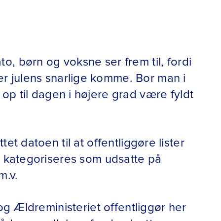
o, børn og voksne ser frem til, fordi
r julens snarlige komme. Bor man i
op til dagen i højere grad være fyldt
et datoen til at offentliggøre lister
d kategoriseres som udsatte på
m.v.
og Ældreministeriet offentliggør her