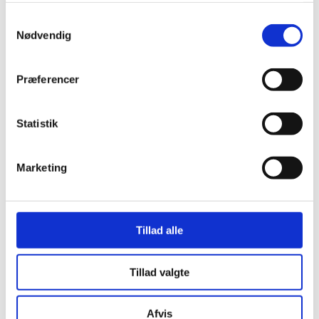
Samtykkevalg
Nødvendig
Præferencer
Statistik
25-06
Beredskab: Hvem har ansvaret for nødforsyning i
Marketing
plejeboliger?
Tillad alle
Tillad valgte
Afvis