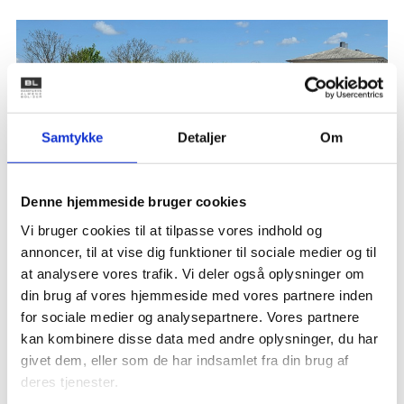
Samtykke
Detaljer
Om
Denne hjemmeside bruger cookies
Vi bruger cookies til at tilpasse vores indhold og
annoncer, til at vise dig funktioner til sociale medier og til
28-05
at analysere vores trafik. Vi deler også oplysninger om
Først i Danmark: I Nørager støber de gamle
din brug af vores hjemmeside med vores partnere inden
betonelementer ind i nye boliger
for sociale medier og analysepartnere. Vores partnere
kan kombinere disse data med andre oplysninger, du har
givet dem, eller som de har indsamlet fra din brug af
deres tjenester.