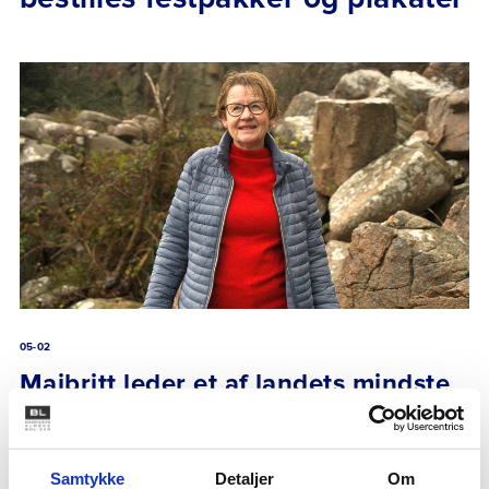
05-02
Majbritt leder et af landets mindste
boligselskaber: ”Vi kan gøre tingene
anderledes”
Samtykke
Detaljer
Om