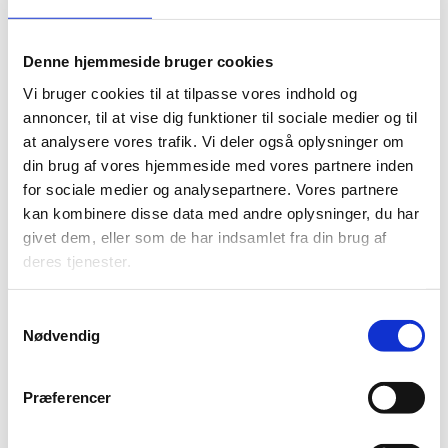
Denne hjemmeside bruger cookies
Vi bruger cookies til at tilpasse vores indhold og
annoncer, til at vise dig funktioner til sociale medier og til
at analysere vores trafik. Vi deler også oplysninger om
din brug af vores hjemmeside med vores partnere inden
for sociale medier og analysepartnere. Vores partnere
kan kombinere disse data med andre oplysninger, du har
givet dem, eller som de har indsamlet fra din brug af
deres tjenester.
25-06
Beredskab: Hvem har ansvaret for nødforsyning
Samtykkevalg
Nødvendig
i plejeboliger?
Præferencer